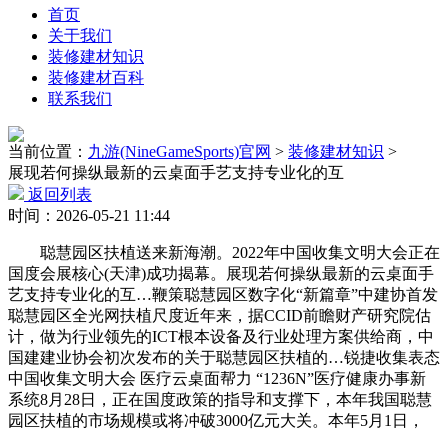
首页
关于我们
装修建材知识
装修建材百科
联系我们
当前位置：
九游(NineGameSports)官网
>
装修建材知识
>
展现若何操纵最新的云桌面手艺支持专业化的互
返回列表
时间：2026-05-21 11:44
聪慧园区扶植送来新海潮。2022年中国收集文明大会正在
国度会展核心(天津)成功揭幕。展现若何操纵最新的云桌面手
艺支持专业化的互…鞭策聪慧园区数字化“新篇章”中建协首发
聪慧园区全光网扶植尺度近年来，据CCID前瞻财产研究院估
计，做为行业领先的ICT根本设备及行业处理方案供给商，中
国建建业协会初次发布的关于聪慧园区扶植的…锐捷收集表态
中国收集文明大会 医疗云桌面帮力 “1236N”医疗健康办事新
系统8月28日，正在国度政策的指导和支撑下，本年我国聪慧
园区扶植的市场规模或将冲破3000亿元大关。本年5月1日，