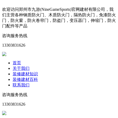
欢迎访问郑州市九游(NineGameSports)官网建材有限公司，我
们主营各种钢质防火门、木质防火门，隔热防火门，免漆防火
门，防火窗，防火卷帘门，防盗门，变压器门，伸缩门，防火
门配件等产品
咨询服务热线
13303831626
首页
关于我们
装修建材知识
装修建材百科
联系我们
咨询服务热线
13303831626