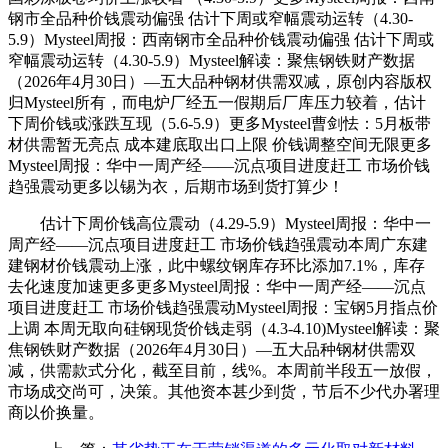
钢市全品种价钱震动偏强 估计下周或窄幅震动运转（4.30-
5.9）Mysteel周报：西南钢市全品种价钱震动偏强 估计下周或
窄幅震动运转（4.30-5.9）Mysteel解读：聚焦钢铁财产数据
（2026年4月30日）—五大品种钢材供需双减，原创内容版权
归Mysteel所有，而电炉厂经五一假期后厂库压力较着，估计
下周价钱或涨跌互现（5.6-5.9）更多Mysteel曹剑怯：5月板带
材供需暂无亮点 成本建底取出口上限 价钱调整空间无限更多
Mysteel周报：华中一周产经——沉点项目进度赶工 市场价钱
趋强震动更多以锡为衣，后期市场到货打算少！
估计下周价钱高位震动（4.29-5.9）Mysteel周报：华中一
周产经——沉点项目进度赶工 市场价钱趋强震动本周广东建
建钢材价钱震动上涨，此中螺纹钢库存环比添加7.1%，库存
去化速度加速更多更多Mysteel周报：华中一周产经——沉点
项目进度赶工 市场价钱趋强震动Mysteel周报：宝钢5月指点价
上调 本周无取向硅钢现货价钱走弱（4.3-4.10)Mysteel解读：聚
焦钢铁财产数据（2026年4月30日）—五大品种钢材供需双
减，供需款式分化，截至目前，线%。本周前半段五一放假，
市场成交尚可，决策。其他资本甚少到货，节后不少代办署理
商以价换量。