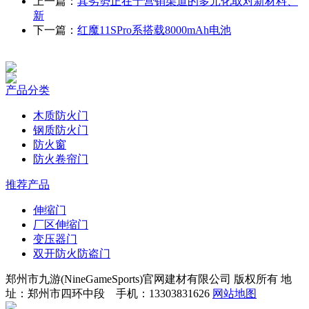
上一篇：
其劣势正在于营销渠道的多元化取对新材料、
新
下一篇：
红魔11SPro系搭载8000mAh电池
产品分类
木质防火门
钢质防火门
防火窗
防火卷帘门
推荐产品
伸缩门
厂区伸缩门
变压器门
双开防火防盗门
郑州市九游(NineGameSports)官网建材有限公司 版权所有 地
址：郑州市四环中段 手机：13303831626
网站地图