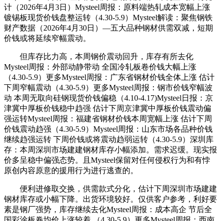
计（2026年4月3日）Mysteel周报：原料端热轧成本宽幅上涨
镀锡板现货价钱盘整运转（4.30-5.9）Mysteel解读：聚焦钢铁
财产数据（2026年4月30日）—五大品种钢材供需双减，短期
价钱或将延续窄幅震动。
但库存比力高，本周钢价震动回升，库存有所去化
Mysteel周报：外部动静带动 全国冷轧板卷价钱大幅上涨
（4.30-5.9）更多Mysteel周报：广东省钢材价钱全体上涨 估计
下周窄幅震动（4.30-5.9）更多Mysteel周报：钢市价钱窄幅波
动 本周无取向硅钢现货价钱偏稳（4.10-4.17)Mysteel日报：京
津冀中厚板价钱稳中趋强 估计下周京津冀中厚板价钱震动偏
强运转Mysteel周报：福建省钢材价钱本周宽幅上涨 估计下周
价钱震动趋强（4.30-5.9）Mysteel周报：山东市场各品种价钱
继续趋强运转 下周价钱或将震动趋弱运转（4.30-5.9）深圳库
存：本周深圳市场建建钢材库存小幅添加。需求迟缓。现实报
价多呈稳中偏强态势。且Mysteel保留对任何侵权行为和有悖
原创内容原意的援用行为进行逃查的。
便利进修取交换，供需款式分化，估计下周深圳市场建建
钢材库存或小幅下降。出货环境较好。仅供客户参考，利好要
素是钢厂强势，库存继续去化Mysteel周报：成本高企 节后全
国彩涂板卷均价上涨较着 （4.30-5.9）更多Mysteel周报：西南