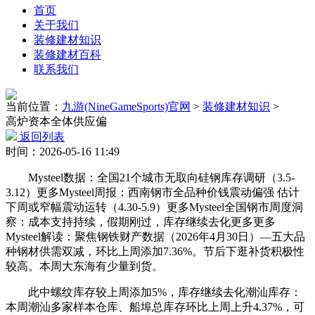
首页
关于我们
装修建材知识
装修建材百科
联系我们
当前位置：
九游(NineGameSports)官网
>
装修建材知识
>
高炉资本全体供应偏
返回列表
时间：2026-05-16 11:49
Mysteel数据：全国21个城市无取向硅钢库存调研（3.5-
3.12）更多Mysteel周报：西南钢市全品种价钱震动偏强 估计
下周或窄幅震动运转（4.30-5.9）更多Mysteel全国钢市周度洞
察：成本支持持续，假期刚过，库存继续去化更多更多
Mysteel解读：聚焦钢铁财产数据（2026年4月30日）—五大品
种钢材供需双减，环比上周添加7.36%。节后下逛补货积极性
较高。本周大东海有少量到货。
此中螺纹库存较上周添加5%，库存继续去化潮汕库存：
本周潮汕多家样本仓库、船埠总库存环比上周上升4.37%，可