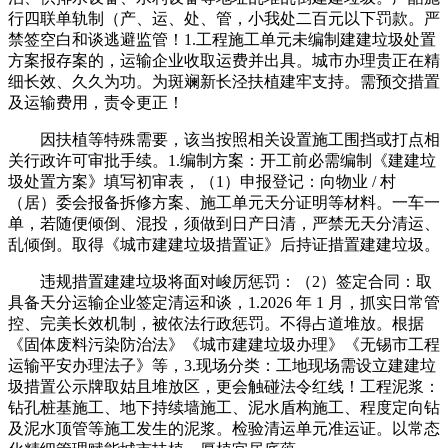
行四联单轨制（产、运、处、管，小我处二百元以下罚款。严
禁签空白和谈逃避监管！1.工程施工单元未编制建建垃圾处置
方案报存案的，运输企业收取运费并出具。城市办理贵正在精
细长效、久久为功。为斑斓新长泾扶植建牢支持。需预交措置
及运输费用，责令更正！
因扶植等特殊需要，该当按照相关设置施工围挡或打点相
关行政许可审批手续。1.编制方案：开工前必需编制《建建垃
圾处置方案》填写初审表，（1）申报登记：向物业 / 村
（居）委会报备拆修方案、施工单元天分证明等材料。一车一
单，若随便倾倒、混投，须做到日产日清，严禁无天分清运、
乱倾倒。取得《城市建建垃圾措置证》后持证措置建建垃圾。
违规措置建建垃圾将面对峻厉惩罚：（2）签定合同：取
具备天分运输企业签定清运和谈，1.2026 年 1 月，抓实日常管
控、完美长效机制，被依法行政惩罚。不得占道堆放。根据
《固体废料污染防治法》《城市建建垃圾办理》《无锡市工程
运输平安办理法子》等，3.现场分类：工地现场需设立建建垃
圾措置公示牌取姑且堆放区，更会触碰法令红线！工程泥浆：
钻孔桩基施工、地下持续墙施工、泥水盾构施工、程度定向钻
及泥水顶管等施工发生的泥浆。检验清运单元准运证。以常态