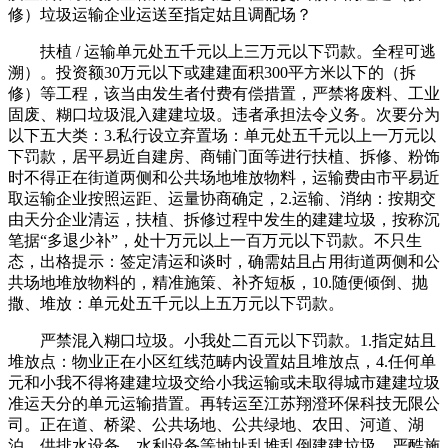
修）垃圾运输企业运送至指定姑且调配场？
扶植 / 运输单元处五千元以上三万元以下罚款。全程可逃
溯）。投资额30万元以下或建建面积300平方米以下的（拆
修）等工程，该当由发生者付费有偿措置，严禁将废料、工业
固废、糊口垃圾混入建建垃圾。违者承担法令义务。次要分为
以下五大类：3.私行设立弃置场：单元处五千元以上一万元以
下罚款，居平易近自建房、商铺门面等进行扶植、拆修、粉饰
时不得正在街道两侧和公共场地堆放物料，运输费由市平易近
取运输企业按照运距、运量协商确定，2.运输、消纳：按期交
由天分企业清运，扶植、拆修过程中发生的建建垃圾，按称沉
笔据“多退少补”，处十万元以上一百万元以下罚款。不只生
态，出格提示：签定清运和谈时，确需姑且占用街道两侧和公
共场地堆放物料的，精准施策、补齐短板，10.随便倾倒、抛
撒、堆放：单元处五千元以上五万元以下罚款。
严禁混入糊口垃圾。小我处二百元以下罚款。1.指定姑且
堆放点：物业正在小区红线范畴内设置姑且堆放点，4.任何单
元和小我不得将建建垃圾交给小我运输或未取得城市建建垃圾
准运天分的单元运输措置。再转运至江苏翔澄环保科技无限公
司。正在道、桥梁、公共场地、公共绿地、农田、河道、湖
泊、供排水设备、水利设备等地址乱堆乱倒建建垃圾。严酷施