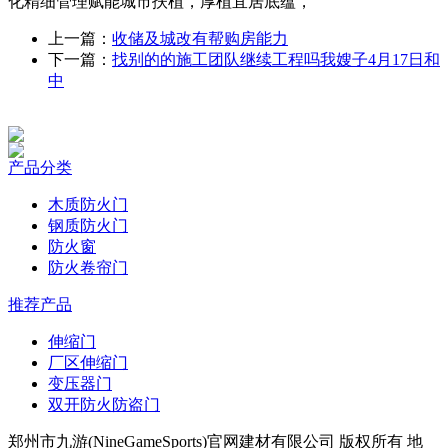
化精细管理赋能城市扶植，厚植宜居底蕴，
上一篇：
收储及城改有帮购房能力
下一篇：
找别的的施工团队继续工程吗我嫂子4月17日和
中
产品分类
木质防火门
钢质防火门
防火窗
防火卷帘门
推荐产品
伸缩门
厂区伸缩门
变压器门
双开防火防盗门
郑州市九游(NineGameSports)官网建材有限公司 版权所有 地