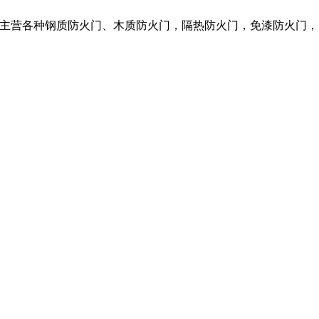
限公司，我们主营各种钢质防火门、木质防火门，隔热防火门，免漆防