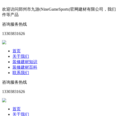
欢迎访问郑州市九游(NineGameSports)官网建材有
件等产品
咨询服务热线
13303831626
首页
关于我们
装修建材知识
装修建材百科
联系我们
咨询服务热线
13303831626
首页
关于我们