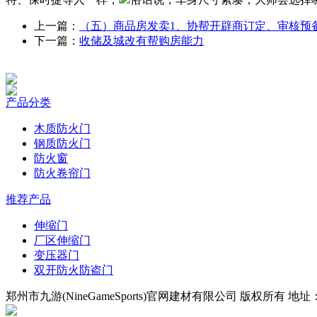
上一篇：
（五）商品房发卖1、协帮开辟商订定、审核预
下一篇：
收储及城改有帮购房能力
产品分类
木质防火门
钢质防火门
防火窗
防火卷帘门
推荐产品
伸缩门
厂区伸缩门
变压器门
双开防火防盗门
郑州市九游(NineGameSports)官网建材有限公司 版权所有 地