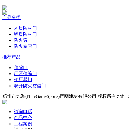
产品分类
木质防火门
钢质防火门
防火窗
防火卷帘门
推荐产品
伸缩门
厂区伸缩门
变压器门
双开防火防盗门
郑州市九游(NineGameSports)官网建材有限公司 版权所有 地
咨询电话
产品中心
工程案例