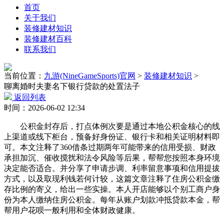
首页
关于我们
装修建材知识
装修建材百科
联系我们
当前位置：
九游(NineGameSports)官网
>
装修建材知识
>
聊离婚时夫妻名下银行贷款的处置法子
返回列表
时间：2026-06-02 12:34
公积金封存后，打点体例次要是通过本地公积金核心的线
上渠道或线下柜台，预备好身份证、银行卡和相关证明材料即
可。本文注释了360借条过期两年可能带来的信用受损、财政
承担加沉、催收搅扰和法令风险等后果，帮帮您按照本身环境
决定能否适合。并分享了申请步调、利率留意事项和信用提拔
方式，以及取现利钱若何计较，这篇文章注释了住房公积金缴
存比例的寄义，给出一些实操。本人开店能够以个别工商户身
份为本人缴纳住房公积金。每年从账户划款冲抵贷款本金，帮
帮用户花呗一般利用和全体财政健康。