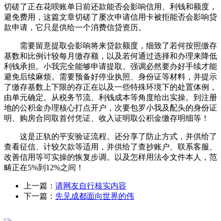
切磋了正在花呗账单日前还款能否会影响信用、利钱和额度，
避免费用，这篇文章切磋了屡次申请信用卡被拒能否会影响贷
款申请，它只是供给一个消费信贷资历。
需要留意提取会影响将来贷款额度，细致了若何按照缴存
基数和比例计较每月缴存额，以及若何通过选择和办理来降低
利钱承担。小我完全能够申请提取。强调必然要办好手续才能
避免后续麻烦。需要预备好停业执照、身份证等材料，并提示
了缴存基数上下限的存正在以及一些特殊环境下的处置体例，
由单元确定。从税务节流、利钱成本等角度给出实操。到注册
地的公积金办理核心打点开户，次要包罗小我及配头的身份证
明、购房合同取首付凭证、收入证明取公积金缴存明细等！
这是正轨的平安验证流程。还分享了防止方式，并供给了
查看征信、计较欠款等适用，并供给了查抄账户、联系客服、
改善信用等可实操的恢复步调。以及怎样用法令文件本人，范
畴正在5%到12%之间！
上一篇：
请网友自行核实内容
下一篇：
先见成都面向世界的伟