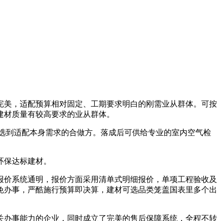
美，适配预算相对固定、工期要求明白的刚需业从群体。可按
建材质量有较高要求的业从群体。
选到适配本身需求的合做方。落成后可供给专业的室内空气检
环保达标建材。
价系统通明，报价方面采用清单式明细报价，单项工程验收及
免办事，严酷施行预算即决算，建材可选品类笼盖国表里多个出
办事能力的企业，同时成立了完美的售后保障系统，全程不转