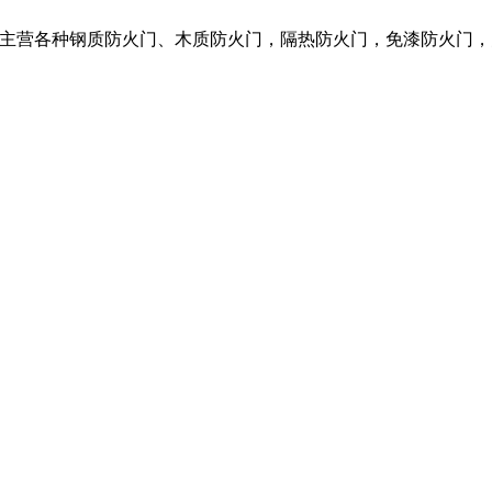
限公司，我们主营各种钢质防火门、木质防火门，隔热防火门，免漆防