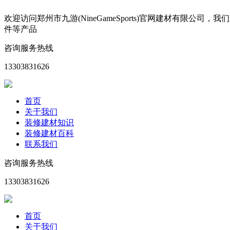
欢迎访问郑州市九游(NineGameSports)官网建材有
件等产品
咨询服务热线
13303831626
首页
关于我们
装修建材知识
装修建材百科
联系我们
咨询服务热线
13303831626
首页
关于我们