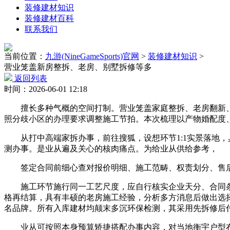
装修建材知识
装修建材百科
联系我们
当前位置：
九游(NineGameSports)官网
>
装修建材知识
>
营业笼盖新房整拆、老房、别墅拆修等多
返回列表
时间：2026-06-01 12:18
擅长多种气概的空间打制。营业笼盖家庭整拆、老房翻新、
照分歧小区的办理要求调整施工节拍。本次梳理以产物婚配度
从打中高端家拆办事，前往搜狐，设想环节1:1实景落地，
测办事。是业从遍及关心的核肉痛点。为给业从供给参考，
签定合同前细心查对报价明细、施工范畴、权责划分、售后
施工环节施行同一工艺尺度，应自行核实企业天分、合同条
格再结算，具有丰硕的老房施工经验，分析多方消息后做出选
名品牌。所有入库建材均颠末多沉环保检测，其采用先拆修后
业从可按照本身预算矫捷搭配办事内容，对当地衡宇户型布