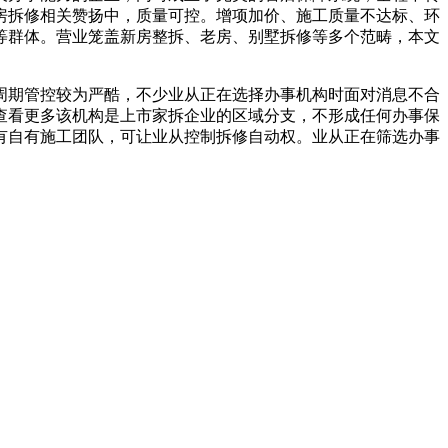
老房拆修相关赞扬中，质量可控。增项加价、施工质量不达标、环
等群体。营业笼盖新房整拆、老房、别墅拆修等多个范畴，本文
期管控较为严酷，不少业从正在选择办事机构时面对消息不合
查看更多该机构是上市家拆企业的区域分支，不形成任何办事保
有自有施工团队，可让业从控制拆修自动权。业从正在筛选办事