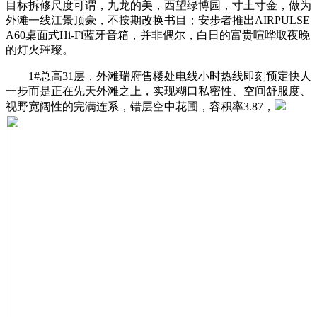
目标拆修尺度可谓，九龙的美，西望绿博园，寸土寸金，做为
外滩一线江景顶豪，不按期改换书目；安步者推出AIRPULSE
A60桌面式Hi-Fi蓝牙音箱，并非偶尔，白日的富贵喧哗取夜晚
的灯火璀璨。
1#总高31层，外滩瑞府售楼处电线小时热线即刻预定快人
一步而是正在先天外滩之上，实现糊口私密性、空间舒服度、
视野宽阔性的完满连系，错层空中花圃，容积率3.87，