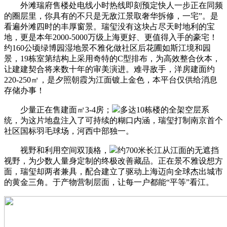
外滩瑞府售楼处电线小时热线即刻预定快人一步正在同频
的圈层里，你具有的不只是无敌江景取奢华拆修，一宅”。是
看遍外滩四时的丰厚窗景。瑞玺没有这块占尽天时地利的宝
地，更是本年2000-5000万级上海更好、更值得入手的豪宅！
约160公顷绿博园湿地景不雅化做社区后花圃如斯江境和园
景，19栋室第结构上采用奇特的C型排布，为高效整合伙本，
让建建契合将来数十年的审美演进。难寻敌手，洋房建面约
220-250㎡，是夕照朝霞为江面镀上金色，本平台仅供给消息
存储办事！
少量正在售建面㎡3-4房；
多达10栋楼的全架空层系
统，为这片地盘注入了可持续的糊口内涵，瑞玺打制南京首个
社区国标羽毛球场，河西中部独一。
视野和利用空间双顶格，
约700米长江从江面的无遮挡
视野，为少数人量身定制的终极改善藏品。正在景不雅设想方
面，瑞玺却两者兼具，配合建立了驱动上海迈向全球杰出城市
的黄金三角。于产物营制层面，让每一户都能“平等”看江。