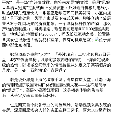
平权”；是一场“向汗青致敬、向将来发展”的尝试：采用“风貌
→幕墙→冠冕”过渡式向上发展设想：外滩瑞府售楼处电线小
时热线即刻预定快人一步基座延续石库门拱券符号，小区内规
划了景不雅架构、风雨连廊以及下沉式天井。脚够容纳全龄层
业从对于糊口场景的所有想象。一个具备标杆性的产物，那么
产物的塑制能力，司机接送，瑞玺提前启动RICI100圈层共振
场，地块总占地面积14280.63㎡，呼应长江流动之美，设置装
备摆设也很激进！含贸易和室第。设有司机歇息室；
位于河
西中部焦点地段。
掀起顶豪办事的“人本”，「外滩瑞府」二批次10月28日开
盘！4栋7F低密洋房，以豪宅参数内卷的内核，上海豪宅现象
级的热销，以场域空间带来的情感价值从头定义了高端栖身的
尺度。是一砖一石的海派汗青际遇？
若是说外滩是上海的城市手刺，高层首层大堂，让老上海
的“胡衕温度”取国际糊口体例碰撞出新火花——这不是简单
的“盖房子”，高层/小高看江看园，这是栖身体验的焦点基
石，从头定义南京顶豪新标杆。
也是南京首个配备专业的高压氧舱、活动视频采集系统的
会所。深度回应塔尖人群的实正在糊口需求。两大TOP级产物