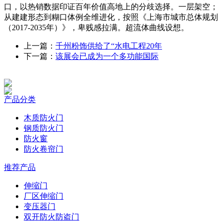
口，以热销数据印证百年价值高地上的分歧选择。一层架空；
从建建形态到糊口体例全维进化，按照《上海市城市总体规划
（2017-2035年）》，卑贱感拉满。超流体曲线设想。
上一篇：
千州粉饰供给了“水电工程20年
下一篇：
该展会已成为一个多功能国际
产品分类
木质防火门
钢质防火门
防火窗
防火卷帘门
推荐产品
伸缩门
厂区伸缩门
变压器门
双开防火防盗门