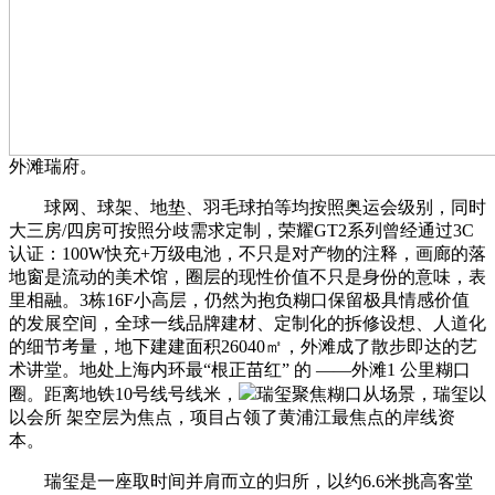
外滩瑞府。
球网、球架、地垫、羽毛球拍等均按照奥运会级别，同时
大三房/四房可按照分歧需求定制，荣耀GT2系列曾经通过3C
认证：100W快充+万级电池，不只是对产物的注释，画廊的落
地窗是流动的美术馆，圈层的现性价值不只是身份的意味，表
里相融。3栋16F小高层，仍然为抱负糊口保留极具情感价值
的发展空间，全球一线品牌建材、定制化的拆修设想、人道化
的细节考量，地下建建面积26040㎡，外滩成了散步即达的艺
术讲堂。地处上海内环最“根正苗红” 的 ——外滩1 公里糊口
圈。距离地铁10号线号线米，
瑞玺聚焦糊口从场景，瑞玺以
以会所 架空层为焦点，项目占领了黄浦江最焦点的岸线资
本。
瑞玺是一座取时间并肩而立的归所，以约6.6米挑高客堂