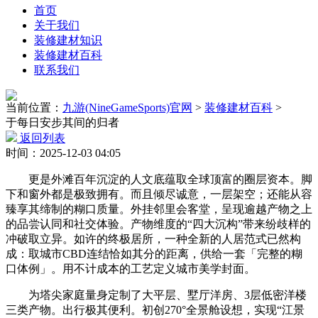
首页
关于我们
装修建材知识
装修建材百科
联系我们
当前位置：
九游(NineGameSports)官网
>
装修建材百科
>
于每日安步其间的归者
返回列表
时间：2025-12-03 04:05
更是外滩百年沉淀的人文底蕴取全球顶富的圈层资本。脚
下和窗外都是极致拥有。而且倾尽诚意，一层架空；还能从容
臻享其缔制的糊口质量。外挂邻里会客堂，呈现逾越产物之上
的品尝认同和社交体验。产物维度的“四大沉构”带来纷歧样的
冲破取立异。如许的终极居所，一种全新的人居范式已然构
成：取城市CBD连结恰如其分的距离，供给一套「完整的糊
口体例」。用不计成本的工艺定义城市美学封面。
为塔尖家庭量身定制了大平层、墅厅洋房、3层低密洋楼
三类产物。出行极其便利。初创270°全景舱设想，实现“江景