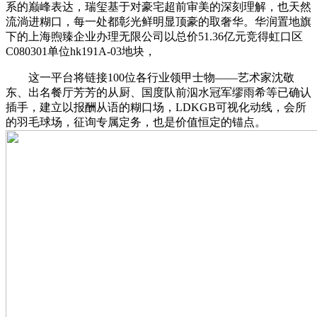
系的巅峰表达，瑞玺基于对豪宅超前审美的深刻理解，也天然
流淌进糊口，每一处都彰光鲜明显顶豪的取奢华。华润置地旗
下的上海煦臻企业办理无限公司以总价51.36亿元竞得虹口区
C080301单位hk191A-03地块，
这一平台将链接100位各行业领甲士物——艺术家沈敬
东、出名餐厅芳芳的从厨、国度队前泅水冠军缪雨希等已确认
插手，建立以报酬从语的糊口场，LDKGB可视化动线，会所
的羽毛球场，征询专属定务，也是价值恒定的锚点。